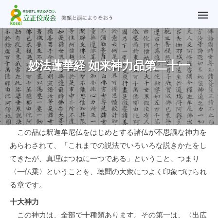
ュ
立
コ
ー
正
メ
ン
ニ
佼
ュ
テ
立
笑
ー
成
ン
正
顔
会
ツ
と
佼
妙法蓮華経 如来神力品第二十一
横
涙
へ
成
浜
に
ス
教
会
よ
キ
会
横
り
ッ
浜
そ
プ
教
妙
お
この品は釈迦牟尼仏をはじめとする諸仏が不思議な神力を
会
う
あらわされて、「これまでの説法でいろいろな説きかたをし
法
てきたが、真理はつねに一つである」ということ、つまり
蓮
〈一仏乗〉ということを、聴聞の大衆につよく印象づけられ
華
る章です。
経
十大神力
この神力は、全部で十種類あります。その第一は、〈出広