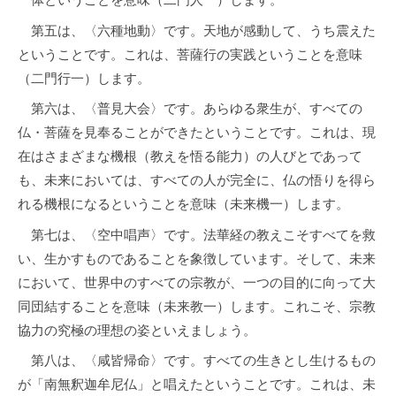
日
by
第五は、〈六種地動〉です。天地が感動して、うち震えた
nori2u@ryf.jp
ということです。これは、菩薩行の実践ということを意味
（二門行一）します。
第六は、〈普見大会〉です。あらゆる衆生が、すべての
仏・菩薩を見奉ることができたということです。これは、現
在はさまざまな機根（教えを悟る能力）の人びとであって
も、未来においては、すべての人が完全に、仏の悟りを得ら
れる機根になるということを意味（未来機一）します。
第七は、〈空中唱声〉です。法華経の教えこそすべてを救
い、生かすものであることを象徴しています。そして、未来
において、世界中のすべての宗教が、一つの目的に向って大
同団結することを意味（未来教一）します。これこそ、宗教
協力の究極の理想の姿といえましょう。
第八は、〈咸皆帰命〉です。すべての生きとし生けるもの
が「南無釈迦牟尼仏」と唱えたということです。これは、未