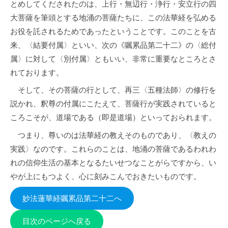
とめしてくだされたのは、上行・無辺行・浄行・安立行の四
大菩薩を筆頭とする地涌の菩薩たちに、この法華経を弘める
お役を託されるためであったということです。このことを古
来、〈結要付属〉といい、次の《嘱累品第二十二》の〈総付
属〉に対して〈別付属〉ともいい、非常に重要なところとさ
れております。
そして、その菩薩の行として、再三〈五種法師〉の修行を
説かれ、釈尊の付属にこたえて、菩薩行が実践されていると
ころこそが、道場である（即是道場）といっておられます。
つまり、尊いのは法華経の教えそのものであり、〈教えの
実践〉なのです。これらのことは、地涌の菩薩であるわれわ
れの信仰生活の基本となるたいせつなことがらですから、い
やが上にもつよく、心に刻みこんでおきたいものです。
妙法蓮華経嘱累品第二十二へ
目次のページへ戻る