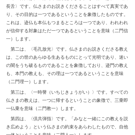
如
長舌〉です。仏さまのお説きくださることはすべて真実であ
来
り、その目的は一つであるということを象徴したものです。
神
これは、迹仏も本仏もつまるところは一つであり、われわれ
が信仰する対象はただ一つであるということを意味（二門信
力
一）します。
品
第二は、〈毛孔放光〉です。仏さまのお説きくださる教え
第
は、この世のあらゆる生あるものにとって光明であり、迷い
の闇をうち破るものであることを象徴しており、迹門の教え
二
も、本門の教えも、その理は一つであるということを意味
十
（二門理一）します。
一
第三は、〈一時謦（いちじきょうがい）〉です。すべての
仏さまの教えは、一つに帰するということの象徴で、三乗即
2026
一仏乗を意味（二門教一）します。
年
7
第四は、〈倶共弾指〉です。「みなと一緒にこの教えを説
月
き広めよう」という仏さまの約束をあらわしたもので、自他
3
一体ということを意味（二門人一）します。