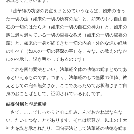
お説きくださいます。
｢法華経の功徳の要点をまとめていうならば、如来の悟っ
た一切の法（如来の一切の所有の法）と、如来のもつ自由自
在の一切のはたらき（如来の一切の自在の神力）と、如来の
胸に満ち満ちている一切の重要な教え（如来の一切の秘要の
蔵）と、如来の一身が経てきた一切の内的・外的な深い経験
のすべて（如来の一切の甚深の事）を、みなこの教えのなか
にのべ示し、説き明かしてあるのです｣
これを四句要法といい、法華経全体の功徳の総まとめであ
るといえるものです。つまり、法華経のもつ無限の価値、教
えとしての完全無欠さが、ここであらためてお釈迦さまご自
身のおことばとして、証明されているわけです。
結要付属と即是道場
さて、ここでしっかりと心に刻みこんでおかねばならな
い、たいせつなことがあります。それは釈尊が、以上の十大
神力を説き示されたり、四句要法として法華経の功徳を総ま