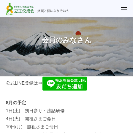
ュ
立
コ
ー
正
メ
ン
ニ
佼
ュ
テ
立
笑
ー
成
ン
正
顔
会
ツ
と
佼
会員のみなさん
横
涙
へ
成
浜
に
ス
教
会
よ
キ
会
横
り
ッ
浜
そ
プ
教
会
お
公式LINE登録は⇒
会
う
員
の
8月の予定
1日(土) 朔日参り・法話研修
み
4日(火) 開祖さまご命日
な
10日(月) 脇祖さまご命日