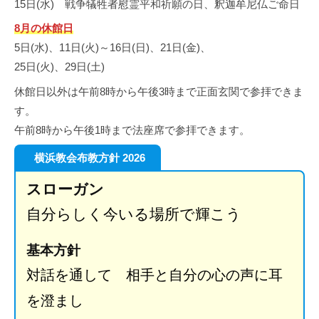
さ
15日(水) 戦争犠牲者慰霊平和祈願の日、釈迦牟尼仏ご命日
ん
8月の休館日
5日(水)、11日(火)～16日(日)、21日(金)、
2026
25日(火)、29日(土)
年
休館日以外は午前8時から午後3時まで正面玄関で参拝できま
8
す。
月
2
午前8時から午後1時まで法座席で参拝できます。
日
横浜教会布教方針 2026
by
nori2u@ryf.jp
スローガン
自分らしく今いる場所で輝こう
基本方針
対話を通して 相手と自分の心の声に耳
を澄まし