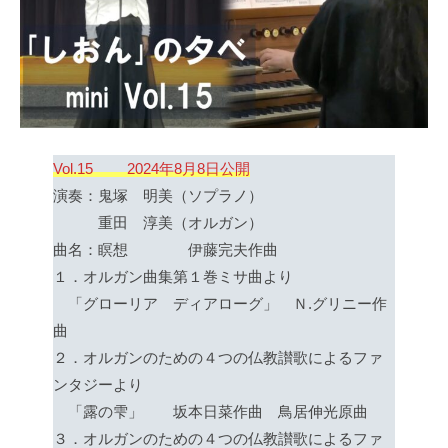
Vol.15 2024年8月8日公開
演奏：鬼塚 明美（ソプラノ）
重田 淳美（オルガン）
曲名：瞑想 伊藤完夫作曲
１．オルガン曲集第１巻ミサ曲より
「グローリア ディアローグ」 Ｎ.グリニー作
曲
２．オルガンのための４つの仏教讃歌によるファ
ンタジーより
「露の雫」 坂本日菜作曲 鳥居伸光原曲
３．オルガンのための４つの仏教讃歌によるファ