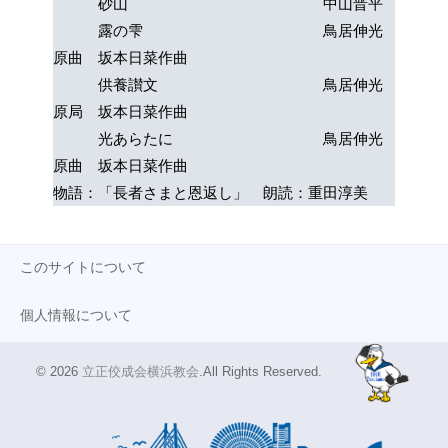
砂山 中山晋平
露の雫 鳥居伸光
原曲 坂本日菜作曲
供養讃文 鳥居伸光
原局 坂本日菜作曲
光あらたに 鳥居伸光
原曲 坂本日菜作曲
物語：「長者さまと恩返し」 朗読：重田淳美
このサイトについて
個人情報について
© 2026
立正佼成会横浜教会
.All Rights Reserved.