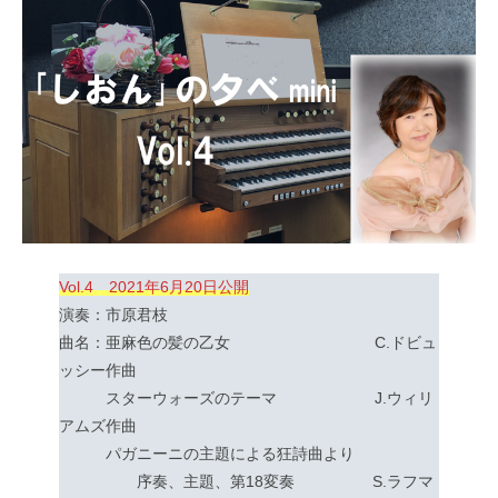
Vol.4 2021年6月20日公開
演奏：市原君枝
曲名：亜麻色の髪の乙女 C.ドビュ
ッシー作曲
スターウォーズのテーマ J.ウィリ
アムズ作曲
パガニーニの主題による狂詩曲より
序奏、主題、第18変奏 S.ラフマ