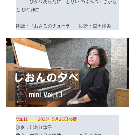
ひかりあらたに とりい のぶみつ・さかも
と ひな作曲
朗読：「おさるのチューラ」 朗読：重田淳美
Vol.11 2023年5月21日公開
演奏：川島江津子