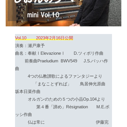
Vol.10 2023年2月16日公開
演奏：瀬戸康予
曲名：奉献ⅠElevazioneⅠ D.ツィポリ作曲
前奏曲Praeludium BWV549 J.S.バッハ作
曲
4つの仏教讃歌によるファンタジーより
「まなことずれば」 鳥居伸光原曲
坂本日菜作曲
オルガンのための５つの小品Op.104より
第４番「諦め」Résignation M.E.ボ
ッシ作曲
仏は常に 伊藤完