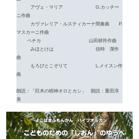
アヴェ・マリア G.カッチー
ニ作曲
カヴァレリア・ルスティカーナ間奏曲 P.
マスカーニ作曲
ペチカ 山田耕筰作曲
みほとけは 信時 潔作
曲
もろびとこぞりて L.メイスン作
曲
朗読：「巨木の樹神オロとカシ」 朗読：重田淳
美