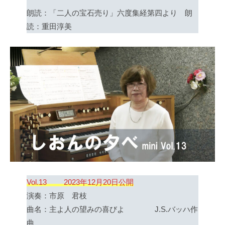
朗読：「二人の宝石売り」六度集経第四より 朗
読：重田淳美
Vol.13 2023年12月20日公開
演奏：市原 君枝
曲名：主よ人の望みの喜びよ J.S.バッハ作
曲