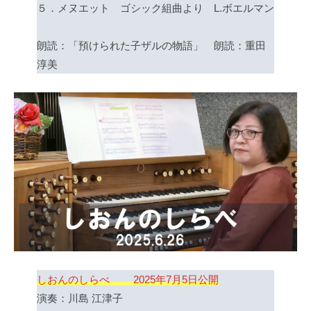
５．メヌエット ゴシック組曲より L.ボエルマン
朗読：「預けられた子ザルの物語」 朗読：重田
淳美
しおんのしらべ 2025年7月5日公開
演奏：川島 江津子