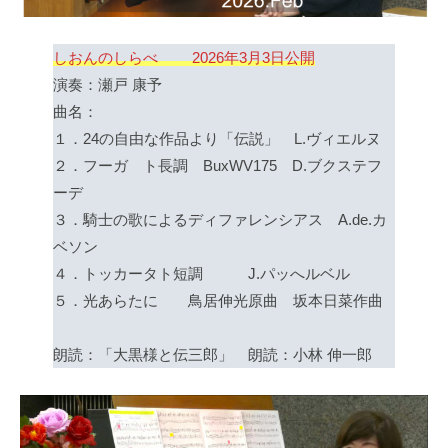
しおんのしらべ 2026年3月3日公開
演奏：瀬戸 康予
曲名：
１．24の自由な作品より「伝説」 L.ヴィエルヌ
２．フーガ ト長調 BuxWV175 D.ブクステフ
ーデ
３．騎士の歌によるディファレンシアス A.de.カ
ベソン
４．トッカータト短調 J.パッへルベル
５．光あらたに 鳥居伸光原曲 坂本日菜作曲
朗読：「大黒様と伝三郎」 朗読：小林 伸一郎