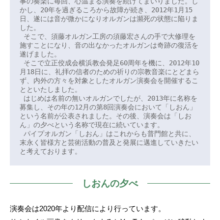
ガ
事の奏楽に毎回、心温まる演奏を続けてまいりました。し
かし、20年を過ぎるころから故障が続き、2012年1月15
ン
日、遂には音が微かになりオルガンは瀕死の状態に陥りま
した。

 そこで、須藤オルガン工房の須藤宏さんの手で大修理を
2026
施すことになり、音の出なかったオルガンは奇跡の復活を
年
遂げました。

 そこで立正佼成会横浜教会発足60周年を機に、2012年10
7
月18日に、礼拝の信者のための祈りの宗教音楽にとどまら
月
ず、内外の方々を対象としたオルガン演奏会を開催するこ
3
とといたしました。

 はじめは名前の無いオルガンでしたが、2013年に名称を
日
募集し、その年の12月の第8回演奏会において「しおん」
by
という名前が公表されました。その後、演奏会は「しお
nori2u@ryf.jp
ん」の夕べという名称で現在に続いています。

 パイプオルガン「しおん」はこれからも普門館と共に、
末永く皆様方と芸術活動の普及と発展に邁進していきたい
と考えております。
しおんの夕べ
演奏会は2020年より配信により行っています。