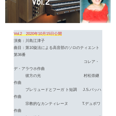
Vol.2 2020年10月15日公開
演奏：川島江津子
曲目：第10旋法による高音部のソロのティエント
第36番
コレア・
デ・アラウホ作曲
彼方の光 村松崇継
作曲
プレリュードとフーガ ト短調 J.S.バッハ
作曲
宗教的なカンティレーヌ T.デュボワ
作曲