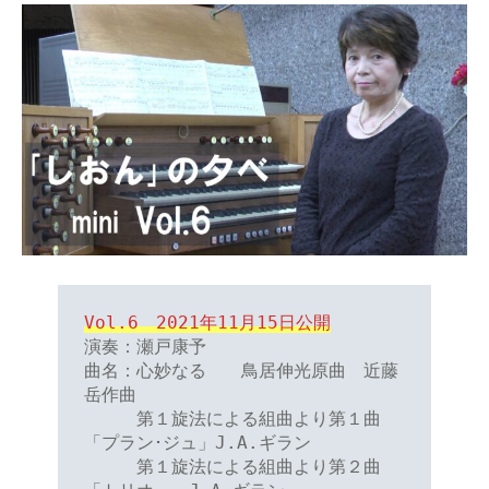
Vol.6　2021年11月15日公開
演奏：瀬戸康予

曲名：心妙なる　　鳥居伸光原曲　近藤
岳作曲

　　　第１旋法による組曲より第１曲
「プラン･ジュ」J.A.ギラン

　　　第１旋法による組曲より第２曲