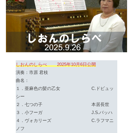
しおんのしらべ 2025年10月6日公開
演奏：市原 君枝
曲名：
１．亜麻色の髪の乙女 C.ドビュッ
シー
２．七つの子 本居長世
３．小フーガ J.S.バッハ
４．ヴォカリーズ C.ラフマニ
ノフ