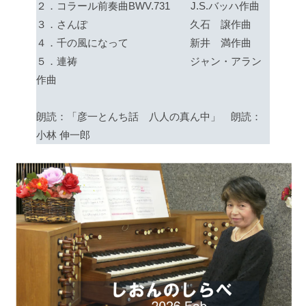
２．コラール前奏曲BWV.731 J.S.バッハ作曲
３．さんぽ 久石 譲作曲
４．千の風になって 新井 満作曲
５．連祷 ジャン・アラン
作曲
朗読：「彦一とんち話 八人の真ん中」 朗読：
小林 伸一郎