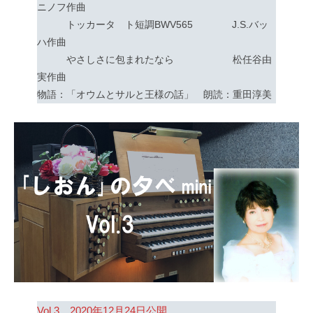
ニノフ作曲
トッカータ ト短調BWV565 J.S.バッ
ハ作曲
やさしさに包まれたなら 松任谷由
実作曲
物語：「オウムとサルと王様の話」 朗読：重田淳美
Vol.3 2020年12月24日公開