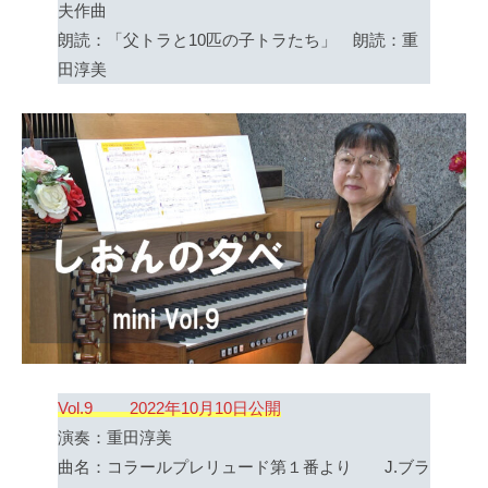
夫作曲
朗読：「父トラと10匹の子トラたち」 朗読：重
田淳美
Vol.9 2022年10月10日公開
演奏：重田淳美
曲名：コラールプレリュード第１番より J.ブラ