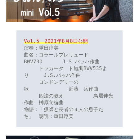
Vol.5　2021年8月8日公開
演奏：重田淳美

曲名：コラールプレリュード
BWV730　　　　J.S.バッハ作曲

　　　トッカータ　ト短調BWV535よ
り　　　J.S.バッハ作曲

　　　ロンドンデリーの
歌　　　　　　　　近藤　岳作曲

　　　四法の教え　　　　　　鳥居伸光
作曲　榊原旬編曲

物語：「猟師と長者の４人の息子た
ち」　朗読：重田淳美