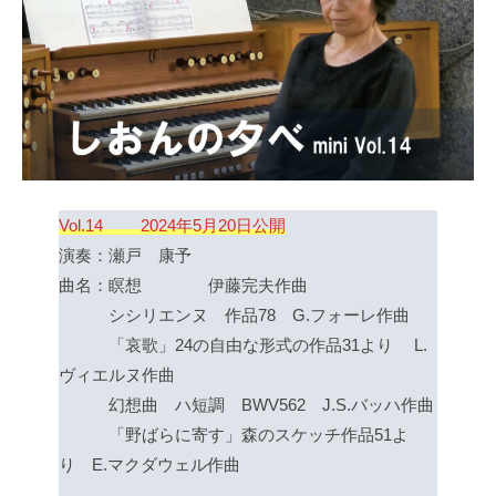
Vol.14 2024年5月20日公開
演奏：瀬戸 康予
曲名：瞑想 伊藤完夫作曲
シシリエンヌ 作品78 G.フォーレ作曲
「哀歌」24の自由な形式の作品31より L.
ヴィエルヌ作曲
幻想曲 ハ短調 BWV562 J.S.バッハ作曲
「野ばらに寄す」森のスケッチ作品51よ
り E.マクダウェル作曲