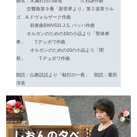
曲名：木漏れ日の路地 久石譲作曲
交響曲第９番「新世界より」第２楽章ラル
ゴ A.ドヴォルザーク作曲
前奏曲BWV531 J.S. バッハ作曲
オルガンのための10の小品より「聖体奉
拳」 T.デュボワ作曲
オルガンのための10の小品より「閉
祭」 T.デュボワ作曲
朗読：仏教説話より「献灯の一夜」 朗読：重田
淳美