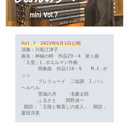
Vol.7　2022年6月1日公開
演奏：川島江津子

曲名：神秘の時　作品29－4　第１曲
「入堂」L.ボエルマン作曲

 　　　間奏曲　作品118－9　　M.E.ボ
ッシ

 　　　プレリュード　二短調　J.パッ
ヘルベル

 　　　荒城の月　　　滝廉太郎

 　　　ふるさと　　岡野貞一

 朗読：「王様と靴直しの老人」　朗読：
重田淳美