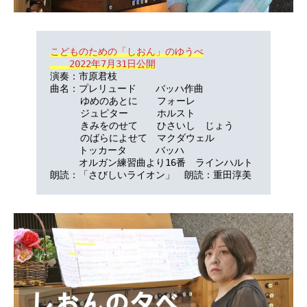
こどものための「しおん」のゆうべ

　　2022年7月31日公開
演奏：市原君枝

曲名：プレリュード　　バッハ作曲

 　　 ゆめのあとに　　フォーレ

 　　 ジュピター　　　ホルスト

 　　 きみをのせて　　ひさいし　じょう

 　　 のばらによせて　マクダウェル

　　　トッカータ　　　バッハ

　　　オルガン練習曲より16番　ラインハルト

朗読：「さびしいライオン」　朗読：重田淳美