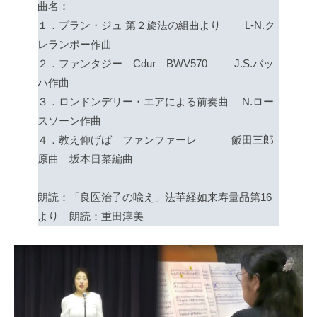
曲名：
１．プラン・ジュ 第２旋法の組曲より L-N.ク
レランボー作曲
２．ファンタジー Cdur BWV570 J.S.バッ
ハ作曲
３．ロンドンデリー・エアによる前奏曲 N.ロー
スソーン作曲
４．教え仰げば ファンファーレ 飯田三郎
原曲 坂本日菜編曲
朗読：「良医治子の喩え」法華経如来寿量品第16
より 朗読：重田淳美