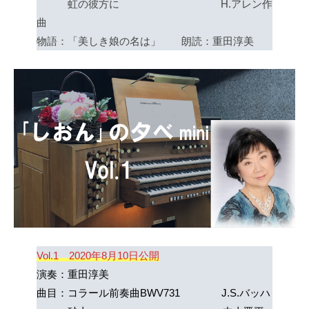
虹の彼方に H.アレン作
曲
物語：「美しき娘の名は」 朗読：重田淳美
Vol.1 2020年8月10日公開
演奏：重田淳美
曲目：コラール前奏曲BWV731 J.S.バッハ