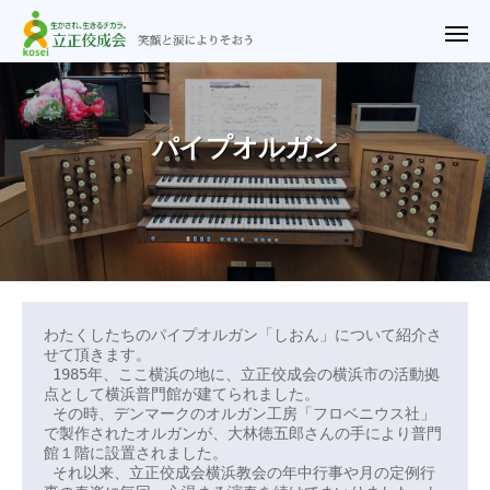
ュ
立
コ
ー
正
メ
ン
ニ
佼
ュ
テ
立
笑
ー
成
ン
正
顔
会
ツ
と
佼
パイプオルガン
横
涙
へ
成
浜
に
ス
教
会
よ
キ
会
横
り
ッ
浜
そ
プ
教
パ
お
会
う
イ
わたくしたちのパイプオルガン「しおん」について紹介さ
せて頂きます。

プ
 1985年、ここ横浜の地に、立正佼成会の横浜市の活動拠
点として横浜普門館が建てられました。

オ
 その時、デンマークのオルガン工房「フロベニウス社」
で製作されたオルガンが、大林徳五郎さんの手により普門
ル
館１階に設置されました。

 それ以来、立正佼成会横浜教会の年中行事や月の定例行