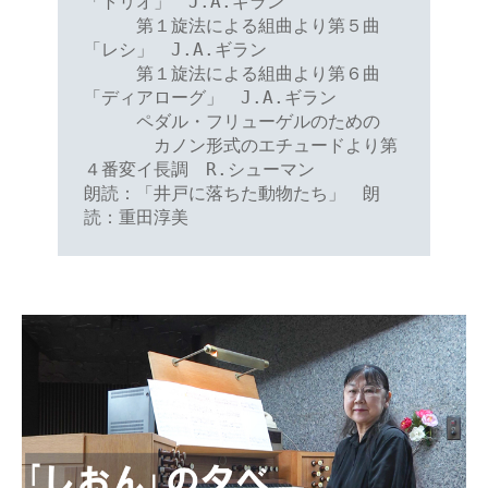
「トリオ」　J.A.ギラン

　　　第１旋法による組曲より第５曲
「レシ」　J.A.ギラン

　　　第１旋法による組曲より第６曲
「ディアローグ」　J.A.ギラン

　　　ペダル・フリューゲルのための

　　　　カノン形式のエチュードより第
４番変イ長調　R.シューマン

朗読：「井戸に落ちた動物たち」　朗
読：重田淳美