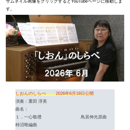
サムネイル画像をクリックするとYouTubeページに移動しま
す。
しおんのしらべ 2026年6月18日公開
演奏：重田 淳美
曲名：
１．一心敬禮 鳥居伸光原曲
柿沼唯編曲