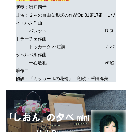
演奏：瀬戸康予
曲名：２４の自由な形式の作品Op.31第17番 L.ヴ
ィエルヌ作曲
バレット R.ス
トラーチェ作曲
トッカータ ハ短調 J.パ
ッヘルベル作曲
一心敬礼 柿沼
唯作曲
物語：「カッカールの花輪」 朗読：重田淳美