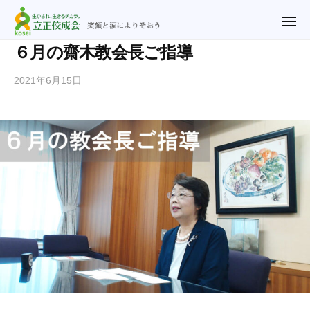
ュ
立
コ
ー
正
メ
ン
ニ
佼
ュ
テ
立
笑
６月の齋木教会長ご指導
ー
成
ン
正
顔
会
2021年6月15日
b
ツ
と
佼
横
y
涙
へ
成
浜
n
に
ス
教
会
o
よ
キ
会
横
r
り
ッ
浜
i
そ
プ
2
教
お
u
会
う
@
r
y
f
.
j