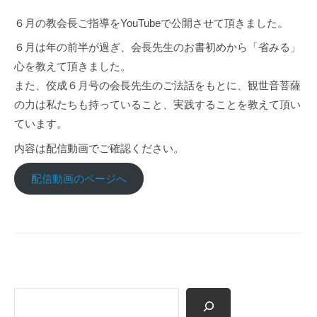
p
６月の教会長ご指導をYouTubeで公開させて頂きました。
６月は年の前半が過ぎ、会長先生のお書初めから「省みる」
心を教えて頂きました。
また、佼成６月号の会長先生のご法話をもとに、観世音菩薩
の力は私たちも持っていること、実践することを教えて頂い
ています。
内容は配信動画でご確認ください。
配信動画のページへ
検
索