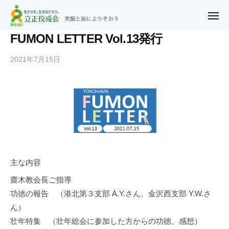
ュ
立
コ
ー
正
メ
ン
ニ
佼
ュ
テ
立
笑
FUMON LETTER Vol.13発行
ー
成
ン
正
顔
会
2021年7月15日
b
ツ
と
佼
横
y
涙
へ
成
浜
n
に
ス
教
会
o
よ
キ
会
横
r
り
ッ
浜
i
そ
プ
2
教
お
u
会
う
@
主な内容
r
齋木教会長ご指導
y
功徳の報告 （港北第３支部 A.Y.さん、金沢西支部 Y.W.さ
f
.
ん）
j
壮年特集 （壮年総会に参加した方からの功徳、感想）