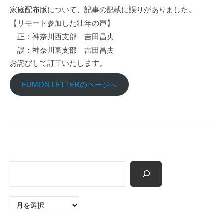
p
家庭配布版について、記事の記載に誤りがありました。
【リモート参加した壮年の声】
正：神奈川西支部 吉田昌央
誤：神奈川東支部 吉田昌夫
お詫びして訂正いたします。
FUMON LETTERのページへ
検
索
ア
ー
カ