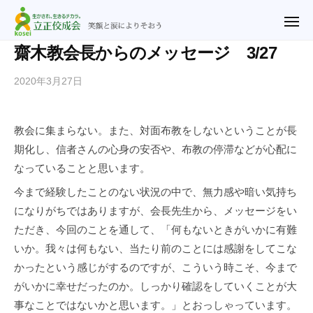
ュ
立
コ
ー
正
メ
ン
ニ
佼
ュ
テ
立
笑
齋木教会長からのメッセージ 3/27
ー
成
ン
正
顔
会
2020年3月27日
b
ツ
と
佼
横
y
涙
へ
成
浜
n
に
ス
教
会
教会に集まらない。また、対面布教をしないということが長
o
よ
キ
会
横
期化し、信者さんの心身の安否や、布教の停滞などが心配に
r
り
ッ
浜
i
なっていることと思います。
そ
プ
2
教
お
今まで経験したことのない状況の中で、無力感や暗い気持ち
u
会
う
になりがちではありますが、会長先生から、メッセージをい
@
ただき、今回のことを通して、「何もないときがいかに有難
r
いか。我々は何もない、当たり前のことには感謝をしてこな
y
f
かったという感じがするのですが、こういう時こそ、今まで
.
がいかに幸せだったのか。しっかり確認をしていくことが大
j
事なことではないかと思います。」とおっしゃっています。