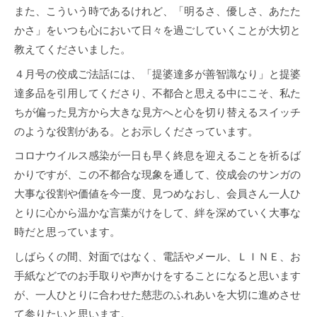
p
また、こういう時であるけれど、「明るさ、優しさ、あたた
かさ」をいつも心において日々を過ごしていくことが大切と
教えてくださいました。
４月号の佼成ご法話には、「提婆達多が善智識なり」と提婆
達多品を引用してくださり、不都合と思える中にこそ、私た
ちが偏った見方から大きな見方へと心を切り替えるスイッチ
のような役割がある。とお示しくださっています。
コロナウイルス感染が一日も早く終息を迎えることを祈るば
かりですが、この不都合な現象を通して、佼成会のサンガの
大事な役割や価値を今一度、見つめなおし、会員さん一人ひ
とりに心から温かな言葉がけをして、絆を深めていく大事な
時だと思っています。
しばらくの間、対面ではなく、電話やメール、ＬＩＮＥ、お
手紙などでのお手取りや声かけをすることになると思います
が、一人ひとりに合わせた慈悲のふれあいを大切に進めさせ
て参りたいと思います。