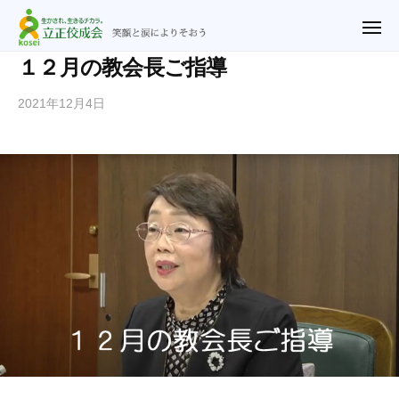
ュ
立
コ
ー
正
メ
ン
ニ
佼
ュ
テ
立
笑
１２月の教会長ご指導
ー
成
ン
正
顔
会
2021年12月4日
b
ツ
と
佼
横
y
涙
へ
成
浜
n
に
ス
教
会
o
よ
キ
会
横
r
り
ッ
浜
i
そ
プ
2
教
お
u
会
う
@
r
y
f
.
j