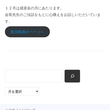
p
１２月は成道会の月にあたります。
会長先生のご法話をもとに心構えをお話しいただいていま
す。
配信動画のページへ
検
索
ア
ー
カ
イ