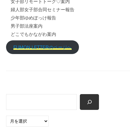
女子部リモートトーク♡案内
p
婦人部女子部合同セミナー報告
少年部ゆめぽっけ報告
男子部法座案内
どこでもかながわ案内
FUMON LETTERのページへ
検
索
ア
ー
カ