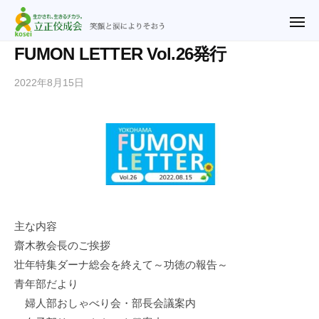
ュ
立
コ
ー
正
メ
ン
ニ
佼
ュ
テ
立
笑
FUMON LETTER Vol.26発行
ー
成
ン
正
顔
会
2022年8月15日
b
ツ
と
佼
横
y
涙
へ
成
浜
n
に
ス
教
会
o
よ
キ
会
横
r
り
ッ
浜
i
そ
プ
2
教
お
u
会
う
@
主な内容
r
齋木教会長のご挨拶
y
壮年特集ダーナ総会を終えて～功徳の報告～
f
青年部だより
.
婦人部おしゃべり会・部長会議案内
j