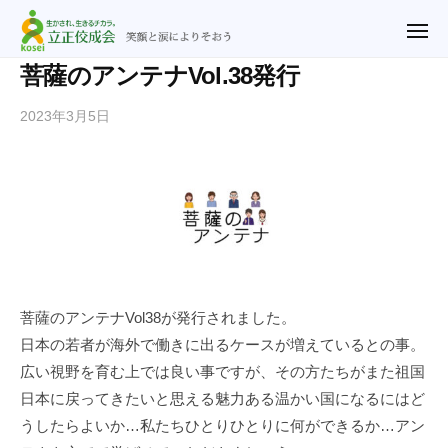
ュ
立
コ
ー
正
メ
ン
ニ
佼
ュ
テ
立
笑
菩薩のアンテナVol.38発行
ー
成
ン
正
顔
会
2023年3月5日
b
ツ
と
佼
横
y
涙
へ
成
浜
n
に
ス
教
会
o
よ
キ
会
横
r
り
ッ
浜
i
そ
プ
2
教
お
u
会
う
@
菩薩のアンテナVol38が発行されました。
r
日本の若者が海外で働きに出るケースが増えているとの事。
y
広い視野を育む上では良い事ですが、その方たちがまた祖国
f
日本に戻ってきたいと思える魅力ある温かい国になるにはど
.
うしたらよいか…私たちひとりひとりに何ができるか…アン
j