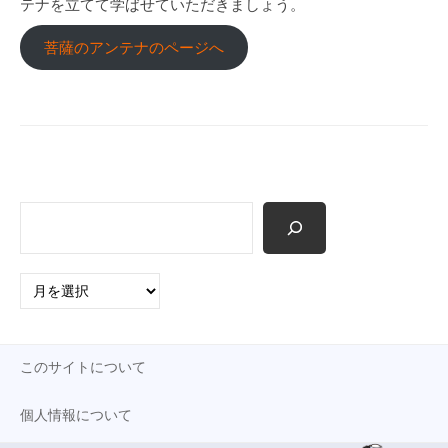
テナを立てて学ばせていただきましょう。
p
菩薩のアンテナのページへ
検
索
ア
ー
カ
イ
このサイトについて
ブ
個人情報について