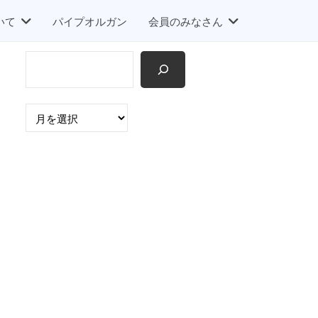
いて
パイプオルガン
会員のみなさん
検
索
ア
ー
カ
イ
ブ