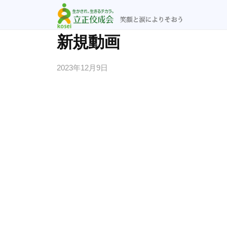
立
コ
正
ン
佼
立
笑
テ
新規動画
成
顔
正
ン
会
と
ツ
2023年12月9日
b
佼
横
涙
y
へ
成
浜
n
に
ス
会
教
o
よ
キ
横
会
r
り
ッ
浜
i
そ
プ
2
教
お
u
会
う
@
r
y
f