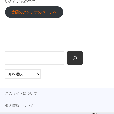
いきたいものです。
p
菩薩のアンテナのページへ
検
索
ア
ー
カ
イ
このサイトについて
ブ
個人情報について