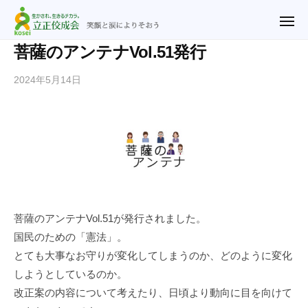
ュ
立
コ
ー
正
メ
ン
ニ
佼
ュ
テ
立
笑
菩薩のアンテナVol.51発行
ー
成
ン
正
顔
会
2024年5月14日
b
ツ
と
佼
横
y
涙
へ
成
浜
n
に
ス
教
会
o
よ
キ
会
横
r
り
ッ
浜
i
そ
プ
2
教
お
u
会
う
@
菩薩のアンテナVol.51が発行されました。
r
国民のための「憲法」。
y
とても大事なお守りが変化してしまうのか、どのように変化
f
しようとしているのか。
.
改正案の内容について考えたり、日頃より動向に目を向けて
j