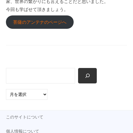
家、世界の繋がりにも言えることだと思いました。
p
今回も学ばせて頂きましょう。
菩薩のアンテナのページへ
検
索
ア
ー
カ
イ
このサイトについて
ブ
個人情報について