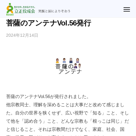
ュ
立
コ
ー
正
メ
ン
ニ
佼
ュ
テ
立
笑
菩薩のアンテナVol.56発行
ー
成
ン
正
顔
会
2024年12月14日
b
ツ
と
佼
横
y
涙
へ
成
浜
n
に
ス
教
会
o
よ
キ
会
横
r
り
ッ
浜
i
そ
プ
2
教
お
u
会
う
@
菩薩のアンテナVol.56が発行されました。
r
他宗教同士、理解を深めることは大事だと改めて感じまし
y
た。自分の世界を狭くせず、広い視野で「知る」こと、そし
f
て他を「認め合う」こと、どんな宗教も「根っこは同じ」だ
.
と信じること。それは宗教間だけでなく、家庭、社会、国
j