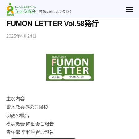
ュ
立
コ
ー
正
メ
ン
ニ
佼
ュ
テ
立
笑
FUMON LETTER Vol.58発行
ー
成
ン
正
顔
会
2025年4月24日
b
ツ
と
佼
横
y
涙
へ
成
浜
n
に
ス
教
会
o
よ
キ
会
横
r
り
ッ
浜
i
そ
プ
2
教
お
u
会
う
@
主な内容
r
齋木教会長のご挨拶
y
功徳の報告
f
横浜教会 降誕会ご報告
.
青年部 平和学習ご報告
j