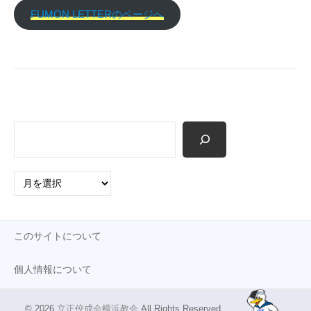
p
FUMON LETTERのページへ
検
索
ア
ー
カ
イ
このサイトについて
ブ
個人情報について
© 2026
立正佼成会横浜教会
.All Rights Reserved.