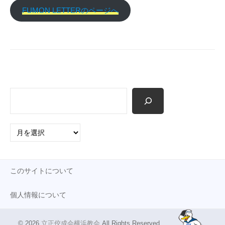
p
FUMON LETTERのページへ
検
索
ア
ー
カ
イ
このサイトについて
ブ
個人情報について
© 2026
立正佼成会横浜教会
.All Rights Reserved.