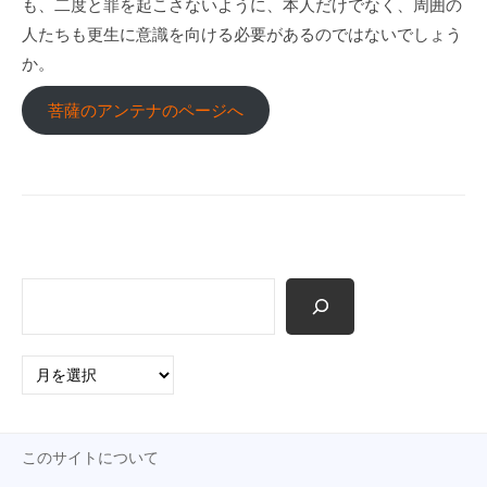
も、二度と罪を起こさないように、本人だけでなく、周囲の
p
人たちも更生に意識を向ける必要があるのではないでしょう
か。
菩薩のアンテナのページへ
検
索
ア
ー
カ
イ
このサイトについて
ブ