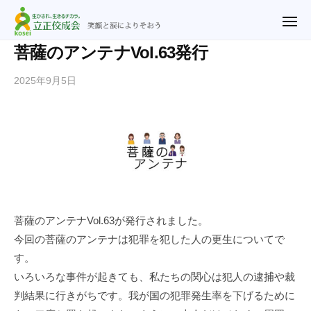
ュ
立
コ
ー
正
メ
ン
ニ
佼
ュ
テ
立
笑
菩薩のアンテナVol.63発行
ー
成
ン
正
顔
会
2025年9月5日
b
ツ
と
佼
横
y
涙
へ
成
浜
n
に
ス
教
会
o
よ
キ
会
横
r
り
ッ
浜
i
そ
プ
2
教
お
u
会
う
@
菩薩のアンテナVol.63が発行されました。
r
今回の菩薩のアンテナは犯罪を犯した人の更生についてで
y
す。
f
いろいろな事件が起きても、私たちの関心は犯人の逮捕や裁
.
判結果に行きがちです。我が国の犯罪発生率を下げるために
j