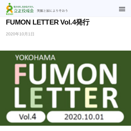
ュ
立
コ
ー
正
メ
ン
ニ
佼
ュ
テ
立
笑
FUMON LETTER Vol.4発行
ー
成
ン
正
顔
会
2020年10月1日
b
ツ
と
佼
横
y
涙
へ
成
浜
n
に
ス
教
会
o
よ
キ
会
横
r
り
ッ
浜
i
そ
プ
2
教
お
u
会
う
@
r
y
f
.
j