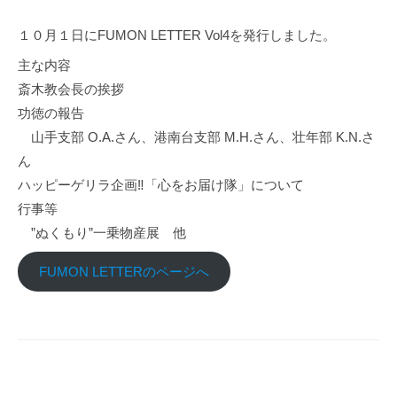
p
１０月１日にFUMON LETTER Vol4を発行しました。
主な内容
斎木教会長の挨拶
功徳の報告
山手支部 O.A.さん、港南台支部 M.H.さん、壮年部 K.N.さ
ん
ハッピーゲリラ企画‼「心をお届け隊」について
行事等
”ぬくもり”一乗物産展 他
FUMON LETTERのページへ